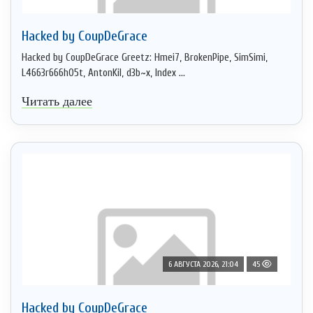
Hacked by CoupDeGrace
Hacked by CoupDeGrace Greetz: Hmei7, BrokenPipe, SimSimi,
L4663r666h05t, AntonKil, d3b~x, Index ...
Читать далее
6 АВГУСТА 2026, 21:04
45
Hacked by CoupDeGrace