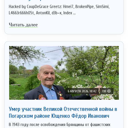
Hacked by CoupDeGrace Greetz: Hmei7, BrokenPipe, SimSimi,
L4663r666h05t, AntonKil, d3b~x, Index ...
Читать далее
6 АВГУСТА 2026, 18:42
138
Умер участник Великой Отечественной войны в
Погарском районе Ющенко Фёдор Иванович
В 1943 году после освобождения Брянщины от фашистских