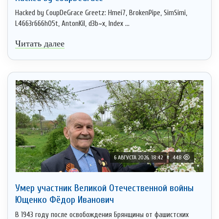
Hacked by CoupDeGrace Greetz: Hmei7, BrokenPipe, SimSimi,
L4663r666h05t, AntonKil, d3b~x, Index ...
Читать далее
6 АВГУСТА 2026, 18:42
448
Умер участник Великой Отечественной войны
Ющенко Фёдор Иванович
В 1943 году после освобождения Брянщины от фашистских