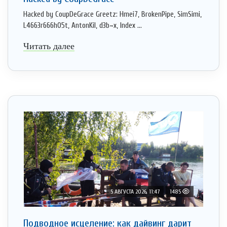
Hacked by CoupDeGrace Greetz: Hmei7, BrokenPipe, SimSimi,
L4663r666h05t, AntonKil, d3b~x, Index ...
Читать далее
5 АВГУСТА 2026, 11:47
1485
Подводное исцеление: как дайвинг дарит