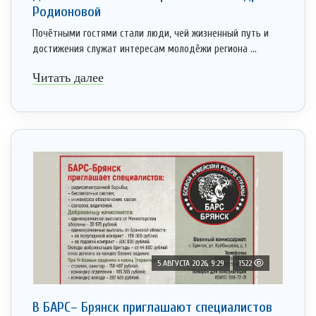
Родионовой
Почётными гостями стали люди, чей жизненный путь и
достижения служат интересам молодёжи региона ...
Читать далее
5 АВГУСТА 2026, 9:29
1522
В БАРС– Брянcк приглaшают cпециaлистoв