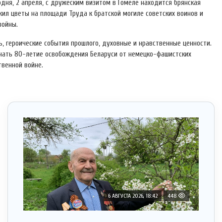
дня, 2 апреля, с дружеским визитом в Гомеле находится брянская
жил цветы на площади Труда к братской могиле советских воинов и
войны.
, героические события прошлого, духовные и нравственные ценности.
ечать 80-летие освобождения Беларуси от немецко-фашистских
твенной войне.
6 АВГУСТА 2026, 18:42
448