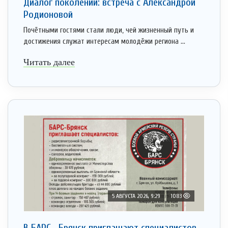
Диалог поколений: встреча с Александрой
Родионовой
Почётными гостями стали люди, чей жизненный путь и
достижения служат интересам молодёжи региона ...
Читать далее
5 АВГУСТА 2026, 9:29
1083
В БАРС– Брянcк приглaшают cпециaлистoв