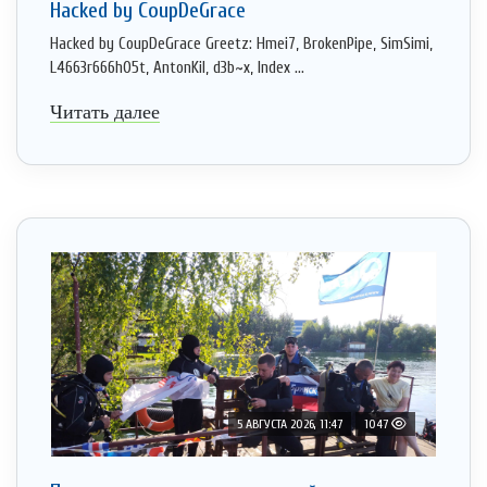
Hacked by CoupDeGrace
Hacked by CoupDeGrace Greetz: Hmei7, BrokenPipe, SimSimi,
L4663r666h05t, AntonKil, d3b~x, Index ...
Читать далее
5 АВГУСТА 2026, 11:47
1047