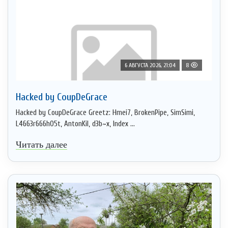
6 АВГУСТА 2026, 21:04
8
Hacked by CoupDeGrace
Hacked by CoupDeGrace Greetz: Hmei7, BrokenPipe, SimSimi,
L4663r666h05t, AntonKil, d3b~x, Index ...
Читать далее