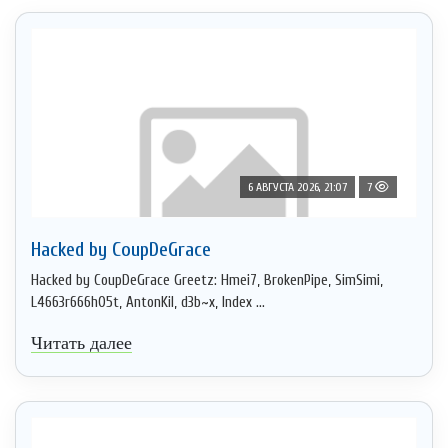
6 АВГУСТА 2026, 21:07
7
Hacked by CoupDeGrace
Hacked by CoupDeGrace Greetz: Hmei7, BrokenPipe, SimSimi,
L4663r666h05t, AntonKil, d3b~x, Index ...
Читать далее