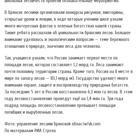
школьных лесничеств провели познавательные мероприятия.
В Брянске лесники организовали конкурсы рисунков, викторины,
открытые уроки и лекции, в ходе которых ученики школ узнали
много интересных фактов о зеленых богатствах нашей страны.
Также ребята рассказали об уникальности брянских лесов. Большое
внимание уделялось и экологическим вопросам — теме бережного
отношения к природе, значения леса для человека.
Так, учащиеся узнали, что Россия занимает первое место по
площади лесов, которая составляет 1,2 млрд га. Леса занимают
почти половину территории страны. Кроме того, Россия на II месте в
мире по запасу лесов — 83,1 млрд м3. Государство уделяет много
внимания охране, защите и воспроизводству природных богатств.
За последние 5 лет в России восстановлено 6,3 млн га лесов. В этом
году лесовосстановление проведут ещё на 1,4 млн га. Три года
подряд площадь лесовосстановления превышает площади
погибших и вырубленных лесов.
Фото: управление лесами Брянской области/vk.com
По материалам РИА Стрела