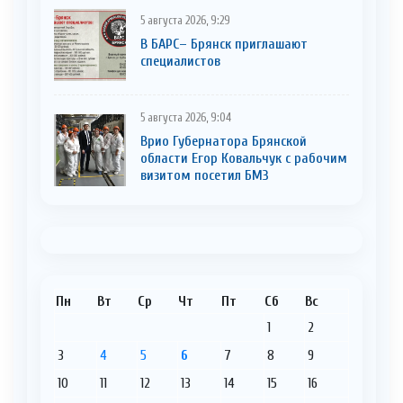
5 августа 2026, 9:29
В БАРС– Брянcк приглaшают
cпециaлистoв
5 августа 2026, 9:04
Врио Губернатора Брянской
области Егор Ковальчук с рабочим
визитом посетил БМЗ
Пн
Вт
Ср
Чт
Пт
Сб
Вс
1
2
3
4
5
6
7
8
9
10
11
12
13
14
15
16