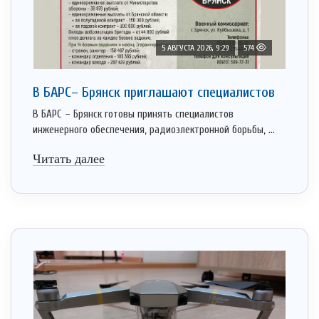
5 АВГУСТА 2026, 9:29
574
В БАРС– Брянcк приглaшают cпециaлистoв
В БАРС – Брянск готовы принять специалистов
инженерного обеспечения, радиоэлектронной борьбы, ...
Читать далее