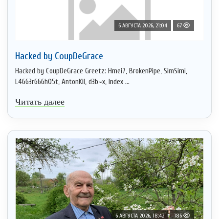
6 АВГУСТА 2026, 21:04
67
Hacked by CoupDeGrace
Hacked by CoupDeGrace Greetz: Hmei7, BrokenPipe, SimSimi,
L4663r666h05t, AntonKil, d3b~x, Index ...
Читать далее
6 АВГУСТА 2026, 18:42
186