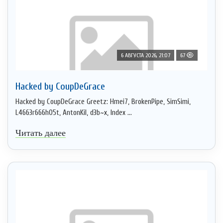
6 АВГУСТА 2026, 21:07
67
Hacked by CoupDeGrace
Hacked by CoupDeGrace Greetz: Hmei7, BrokenPipe, SimSimi,
L4663r666h05t, AntonKil, d3b~x, Index ...
Читать далее