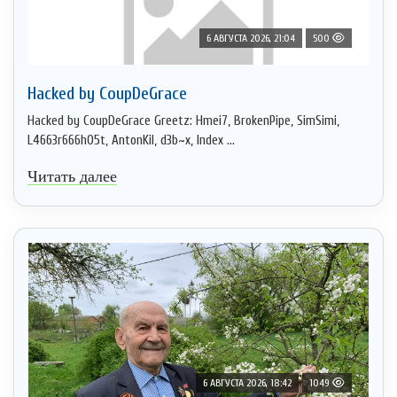
6 АВГУСТА 2026, 21:04
500
Hacked by CoupDeGrace
Hacked by CoupDeGrace Greetz: Hmei7, BrokenPipe, SimSimi,
L4663r666h05t, AntonKil, d3b~x, Index ...
Читать далее
6 АВГУСТА 2026, 18:42
1049