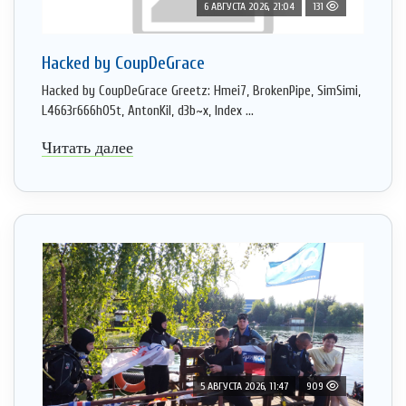
6 АВГУСТА 2026, 21:04
131
Hacked by CoupDeGrace
Hacked by CoupDeGrace Greetz: Hmei7, BrokenPipe, SimSimi,
L4663r666h05t, AntonKil, d3b~x, Index ...
Читать далее
5 АВГУСТА 2026, 11:47
909