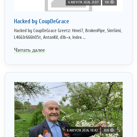
6 АВГУСТА 2026, 21:07
130
Hacked by CoupDeGrace
Hacked by CoupDeGrace Greetz: Hmei7, BrokenPipe, SimSimi,
L4663r666h05t, AntonKil, d3b~x, Index ...
Читать далее
6 АВГУСТА 2026, 18:42
308