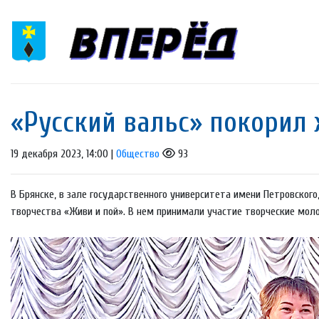
«Русский вальс» покорил
19 декабря 2023, 14:00 |
Общество
93
В Брянске, в зале государственного университета имени Петровско
творчества «Живи и пой». В нем принимали участие творческие моло