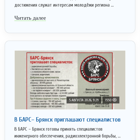
достижения служат интересам молодёжи региона ...
Читать далее
5 АВГУСТА 2026, 9:29
1550
В БАРС– Брянcк приглaшают cпециaлистoв
В БАРС – Брянск готовы принять специалистов
инженерного обеспечения, радиоэлектронной борьбы, ...