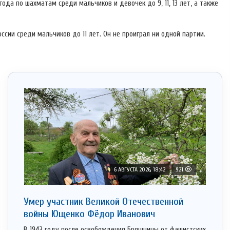
ода по шахматам среди мальчиков и девочек до 9, 11, 13 лет, а также
сии среди мальчиков до 11 лет. Он не проиграл ни одной партии.
6 АВГУСТА 2026, 18:42
921
Умер участник Великой Отечественной
войны Ющенко Фёдор Иванович
В 1943 году после освобождения Брянщины от фашистских