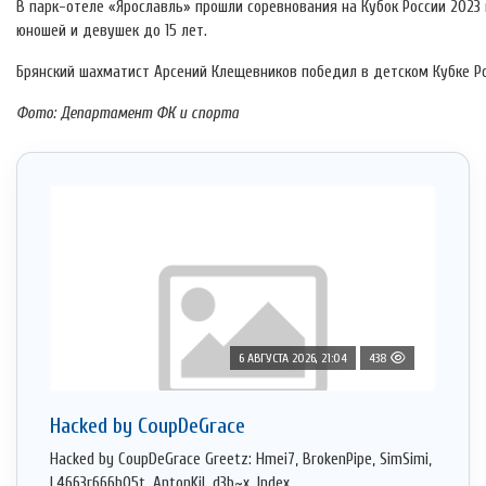
В парк-отеле «Ярославль» прошли соревнования на Кубок России 2023 г
юношей и девушек до 15 лет.
Брянский шахматист Арсений Клещевников победил в детском Кубке Рос
Фото: Департамент ФК и спорта
6 АВГУСТА 2026, 21:04
438
Hacked by CoupDeGrace
Hacked by CoupDeGrace Greetz: Hmei7, BrokenPipe, SimSimi,
L4663r666h05t, AntonKil, d3b~x, Index ...