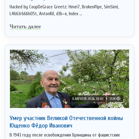
Hacked by CoupDeGrace Greetz: Hmei7, BrokenPipe, SimSimi,
L4663r666h05t, AntonKil, d3b~x, Index ...
Читать далее
6 АВГУСТА 2026, 18:42
1574
Умер участник Великой Отечественной войны
Ющенко Фёдор Иванович
В 1943 году после освобождения Брянщины от фашистских