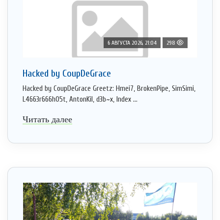
6 АВГУСТА 2026, 21:04
298
Hacked by CoupDeGrace
Hacked by CoupDeGrace Greetz: Hmei7, BrokenPipe, SimSimi,
L4663r666h05t, AntonKil, d3b~x, Index ...
Читать далее