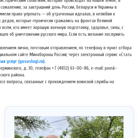
историческим событиям, которые происходят на нашей земле, в
 сожалению, за завтрашний день России, Беларуси и Украины в
имели право упрекать — об утраченных идеалах, в нелюбви к
 дедов, которые героически сражались на фронтах Великой
 всем, кто имеет хорошую военную подготовку, здоровье, силы, с
цев об уничтожении русского мира. Если есть желание послужить
аявлением лично, почтовым отправлением, по телефону в пункт отбора
циальном сайте Минобороны России; через электронный сервис «Стать
х услуг (gosuslugi.ru).
ержинского, д. 30, телефон +7 (4832) 63–00–86, e-mail: povsk-
ского района.
 все вопросы, связанные с прохождением воинской службы на