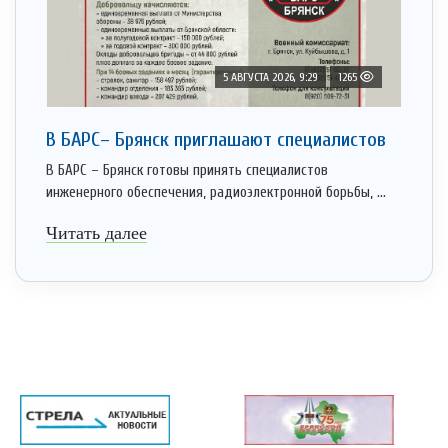
5 АВГУСТА 2026, 9:29
1265
В БАРС– Брянcк приглaшают cпециaлистoв
В БАРС – Брянск готовы принять специалистов
инженерного обеспечения, радиоэлектронной борьбы, ...
Читать далее