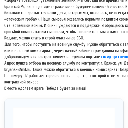
-Дорогие товарищи, уважаемые земляки. Мы сегодня все причастны к 
братской Украине, где идет сражение за будущее нашего Отечества.
К
большинстве сражаются наши дети, которых мы, оказалось, не всегда 
«отеческим гробам». Наши сыновья оказались верными подвигам своих
Отечественной войны. И они- нуждаются в поддержке. Я обращаюсь ко
просьбой помочь нашим сыновьям, чтобы покончить с замыслами натов
Родине, можно стать в строй участников СВО.
Для того, чтобы поступить на военную службу, нужно обратиться с з
или в военный комиссариат; через личный кабинет гражданина на офи
добровольцем или контрактником» на едином портале
государственны
Адрес пункта отбора на военную службу по контракту: г. Брянск, ул. Дз
bryansk@mil.ru. Также можно обратиться в военный комиссариат Погар
По номеру 117 работает горячая линия, операторы которой ответят на
контрактной основе.
Вместе одолеем врага. Победа будет за нами!