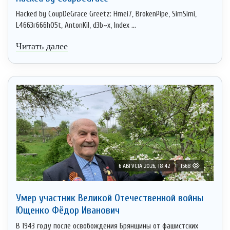
Hacked by CoupDeGrace Greetz: Hmei7, BrokenPipe, SimSimi,
L4663r666h05t, AntonKil, d3b~x, Index ...
Читать далее
6 АВГУСТА 2026, 18:42
1568
Умер участник Великой Отечественной войны
Ющенко Фёдор Иванович
В 1943 году после освобождения Брянщины от фашистских