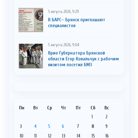
5 августа 2026, 9:29
В БАРС– Брянcк приглaшают
cпециaлистoв
5 августа 2026, 9:04
Врио Губернатора Брянской
области Егор Ковальчук с рабочим
визитом посетил БМЗ
Пн
Вт
Ср
Чт
Пт
Сб
Вс
1
2
3
4
5
6
7
8
9
10
11
12
13
14
15
16