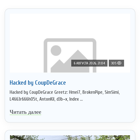
6 АВГУСТА 2026, 21:04
305
Hacked by CoupDeGrace
Hacked by CoupDeGrace Greetz: Hmei7, BrokenPipe, SimSimi,
L4663r666h05t, AntonKil, d3b~x, Index ...
Читать далее