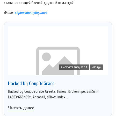
стали настоящей боевой дружной командой.
Фото:
«Брянская губерния»
6 АВГУСТА 2026, 21:04
493
Hacked by CoupDeGrace
Hacked by CoupDeGrace Greetz: Hmei7, BrokenPipe, SimSimi,
L4663r666h05t, AntonKil, d3b~x, Index ...
Читать далее