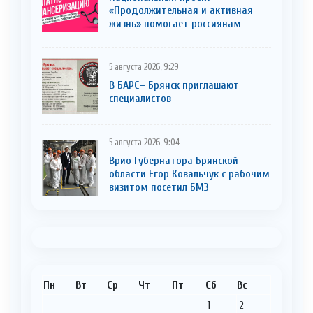
«Продолжительная и активная
жизнь» помогает россиянам
5 августа 2026, 9:29
В БАРС– Брянcк приглaшают
cпециaлистoв
5 августа 2026, 9:04
Врио Губернатора Брянской
области Егор Ковальчук с рабочим
визитом посетил БМЗ
Пн
Вт
Ср
Чт
Пт
Сб
Вс
1
2