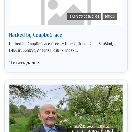
6 АВГУСТА 2026, 21:04
305
Hacked by CoupDeGrace
Hacked by CoupDeGrace Greetz: Hmei7, BrokenPipe, SimSimi,
L4663r666h05t, AntonKil, d3b~x, Index ...
Читать далее
6 АВГУСТА 2026, 18:42
646