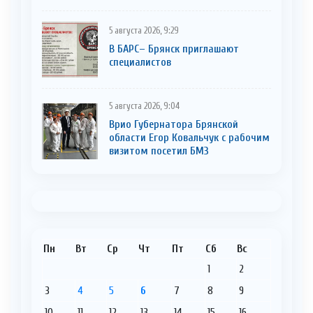
5 августа 2026, 9:29
В БАРС– Брянcк приглaшают
cпециaлистoв
5 августа 2026, 9:04
Врио Губернатора Брянской
области Егор Ковальчук с рабочим
визитом посетил БМЗ
Пн
Вт
Ср
Чт
Пт
Сб
Вс
1
2
3
4
5
6
7
8
9
10
11
12
13
14
15
16