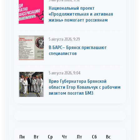
Национальный проект
«Продолжительная и активная
жизнь» помогает россиянам
5 августа 2026, 9:29
В БАРС– Брянcк приглaшают
cпециaлистoв
5 августа 2026, 9:04
Врио Губернатора Брянской
области Егор Ковальчук с рабочим
визитом посетил БМЗ
Пн
Вт
Ср
Чт
Пт
Сб
Вс