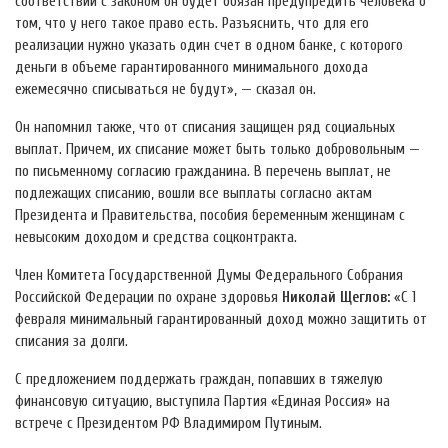
соответствии с законом он будет обязан предупредить человека о
том, что у него такое право есть. Разъяснить, что для его
реализации нужно указать один счет в одном банке, с которого
деньги в объеме гарантированного минимального дохода
ежемесячно списываться не будут», — сказал он.
Он напомнил также, что от списания защищен ряд социальных
выплат. Причем, их списание может быть только добровольным —
по письменному согласию гражданина. В перечень выплат, не
подлежащих списанию, вошли все выплаты согласно актам
Президента и Правительства, пособия беременным женщинам с
невысоким доходом и средства соцконтракта.
Член Комитета Государственной Думы Федерального Собрания
Российской Федерации по охране здоровья
Николай Щеглов:
«С 1
февраля минимальный гарантированный доход можно защитить от
списания за долги.
С предложением поддержать граждан, попавших в тяжелую
финансовую ситуацию, выступила Партия «Единая Россия» на
встрече с Президентом РФ Владимиром Путиным.