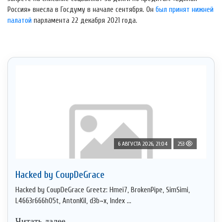
Россия» внесла в Госдуму в начале сентября. Он
был принят нижней
палатой
парламента 22 декабря 2021 года.
6 АВГУСТА 2026, 21:04
253
Hacked by CoupDeGrace
Hacked by CoupDeGrace Greetz: Hmei7, BrokenPipe, SimSimi,
L4663r666h05t, AntonKil, d3b~x, Index ...
Читать далее