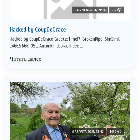
6 АВГУСТА 2026, 21:04
717
Hacked by CoupDeGrace
Hacked by CoupDeGrace Greetz: Hmei7, BrokenPipe, SimSimi,
L4663r666h05t, AntonKil, d3b~x, Index ...
Читать далее
6 АВГУСТА 2026, 18:42
1492