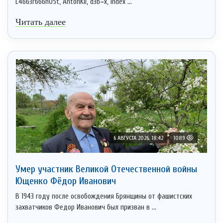
L4663r666h05t, AntonKil, d3b~x, Index ...
Читать далее
6 АВГУСТА 2026, 18:42
1089
Умер участник Великой Отечественной войны
Ющенко Фёдор Иванович
В 1943 году после освобождения Брянщины от фашистских
захватчиков Федор Иванович был призван в ...