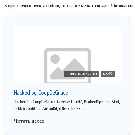
В прививочных пунктах соблюдаются все меры санитарной безопаснос
6 АВГУСТА 2026, 21:04
665
Hacked by CoupDeGrace
Hacked by CoupDeGrace Greetz: Hmei7, BrokenPipe, SimSimi,
L4663r666h05t, AntonKil, d3b~x, Index ...
Читать далее