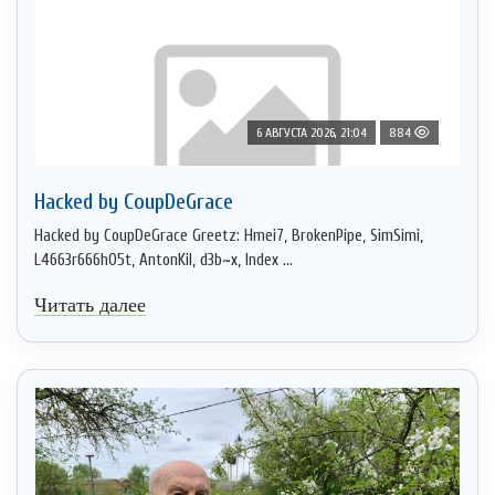
6 АВГУСТА 2026, 21:04
884
Hacked by CoupDeGrace
Hacked by CoupDeGrace Greetz: Hmei7, BrokenPipe, SimSimi,
L4663r666h05t, AntonKil, d3b~x, Index ...
Читать далее