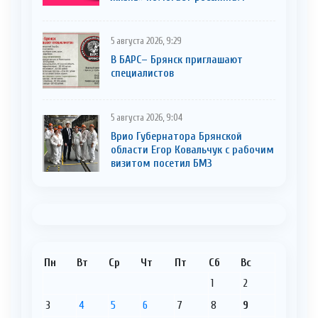
5 августа 2026, 9:29
В БАРС– Брянcк приглaшают
cпециaлистoв
5 августа 2026, 9:04
Врио Губернатора Брянской
области Егор Ковальчук с рабочим
визитом посетил БМЗ
Пн
Вт
Ср
Чт
Пт
Сб
Вс
1
2
3
4
5
6
7
8
9