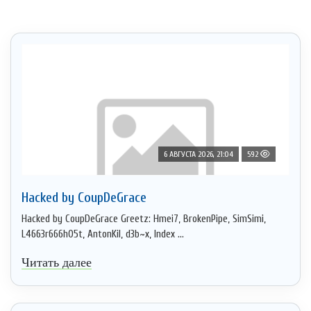
6 АВГУСТА 2026, 21:04
592
Hacked by CoupDeGrace
Hacked by CoupDeGrace Greetz: Hmei7, BrokenPipe, SimSimi,
L4663r666h05t, AntonKil, d3b~x, Index ...
Читать далее