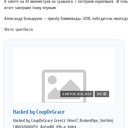
В забеге на 30 километров он сражался с пятёркой норвежцев. И тол
итоге завершил гонку первым.
Александр Большунов — призёр Олимпиады-2018, победитель многодне
Фото: sportbo.ru
6 АВГУСТА 2026, 21:04
380
Hacked by CoupDeGrace
Hacked by CoupDeGrace Greetz: Hmei7, BrokenPipe, SimSimi,
L4663r666h05t, AntonKil, d3b~x, Index ...