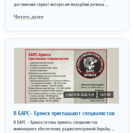
достижения служат интересам молодёжи региона ...
Читать далее
5 АВГУСТА 2026, 9:29
1427
В БАРС– Брянcк приглaшают cпециaлистoв
В БАРС – Брянск готовы принять специалистов
инженерного обеспечения, радиоэлектронной борьбы, ...