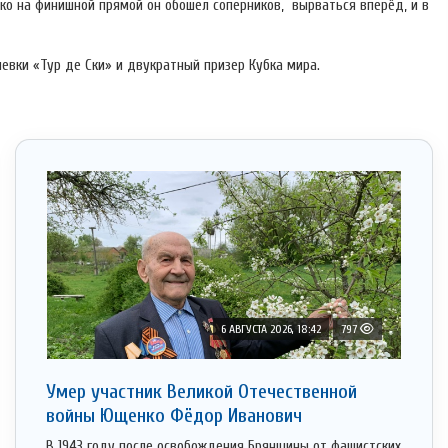
ько на финишной прямой он обошел соперников, вырваться вперёд, и в
вки «Тур де Ски» и двукратный призер Кубка мира.
6 АВГУСТА 2026, 18:42
797
Умер участник Великой Отечественной
войны Ющенко Фёдор Иванович
В 1943 году после освобождения Брянщины от фашистских