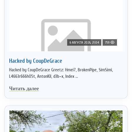
6 АВГУСТА 2026, 21:04
759
Hacked by CoupDeGrace
Hacked by CoupDeGrace Greetz: Hmei7, BrokenPipe, SimSimi,
L4663r666h05t, AntonKil, d3b~x, Index ...
Читать далее