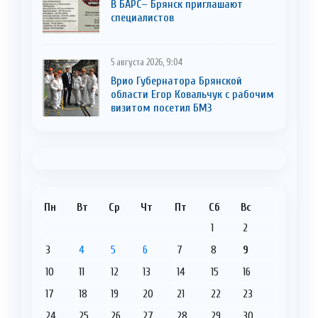
В БАРС– Брянcк приглaшают
cпециaлистoв
5 августа 2026, 9:04
Врио Губернатора Брянской
области Егор Ковальчук с рабочим
визитом посетил БМЗ
Пн
Вт
Ср
Чт
Пт
Сб
Вс
1
2
3
4
5
6
7
8
9
10
11
12
13
14
15
16
17
18
19
20
21
22
23
24
25
26
27
28
29
30