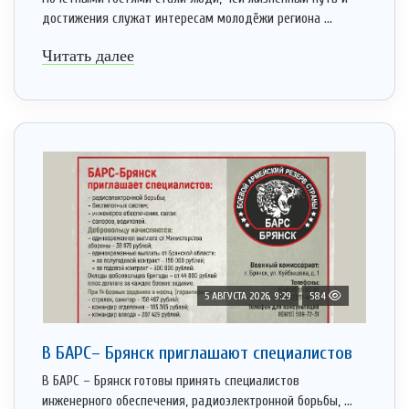
достижения служат интересам молодёжи региона ...
Читать далее
5 АВГУСТА 2026, 9:29
584
В БАРС– Брянcк приглaшают cпециaлистoв
В БАРС – Брянск готовы принять специалистов
инженерного обеспечения, радиоэлектронной борьбы, ...