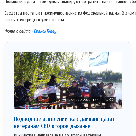
Полмиллиарда из этой суммы планируют потратить на спортивное об
Средства поступают преимущественно из федеральной казны. В этом 
часть этих средств уже освоена.
Фото с сайта
«БрянскToday»
5 АВГУСТА 2026, 11:47
552
Подводное исцеление: как дайвинг дарит
ветеранам СВО второе дыхание
Инициатива направлена на то, чтобы ветераны,