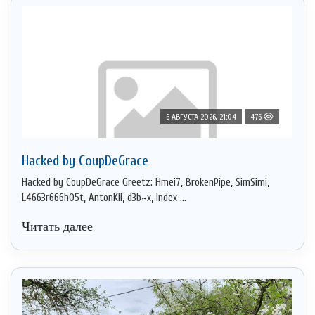
6 АВГУСТА 2026, 21:04
476
Hacked by CoupDeGrace
Hacked by CoupDeGrace Greetz: Hmei7, BrokenPipe, SimSimi,
L4663r666h05t, AntonKil, d3b~x, Index ...
Читать далее