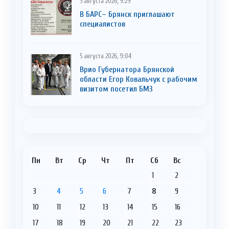
5 августа 2026, 9:29
В БАРС– Брянcк приглaшают
cпециaлистoв
5 августа 2026, 9:04
Врио Губернатора Брянской
области Егор Ковальчук с рабочим
визитом посетил БМЗ
Пн
Вт
Ср
Чт
Пт
Сб
Вс
1
2
3
4
5
6
7
8
9
10
11
12
13
14
15
16
17
18
19
20
21
22
23