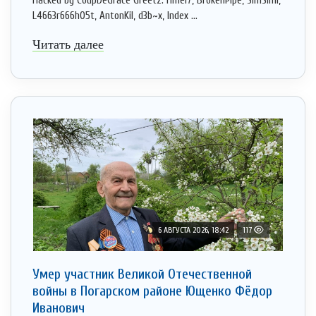
Hacked by CoupDeGrace Greetz: Hmei7, BrokenPipe, SimSimi,
L4663r666h05t, AntonKil, d3b~x, Index ...
Читать далее
6 АВГУСТА 2026, 18:42
117
Умер участник Великой Отечественной
войны в Погарском районе Ющенко Фёдор
Иванович