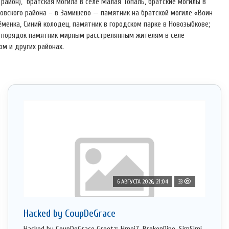
район), братская могила в селе Малая Топаль, братские могилы в
овского района – в Замишево — памятник на братской могиле «Воин
менка, Синий колодец, памятник в городском парке в Новозыбкове;
в порядок памятник мирным расстрелянным жителям в селе
ом и других районах.
6 АВГУСТА 2026, 21:04
33
Hacked by CoupDeGrace