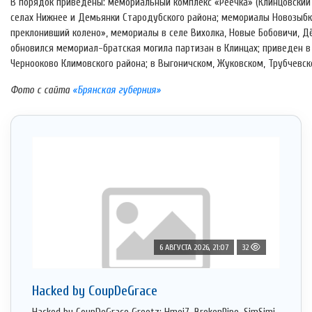
В порядок приведены: мемориальный комплекс «Реечка» (Клинцовский 
селах Нижнее и Демьянки Стародубского района; мемориалы Новозыбк
преклонивший колено», мемориалы в селе Вихолка, Новые Бобовичи, Дё
обновился мемориал-братская могила партизан в Клинцах; приведен 
Чернооково Климовского района; в Выгоничском, Жуковском, Трубчевск
Фото с сайта
«Брянская губерния»
6 АВГУСТА 2026, 21:07
32
Hacked by CoupDeGrace