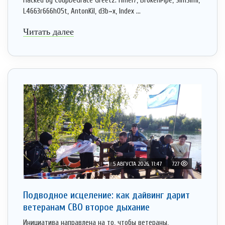
Hacked by CoupDeGrace Greetz: Hmei7, BrokenPipe, SimSimi,
L4663r666h05t, AntonKil, d3b~x, Index ...
Читать далее
5 АВГУСТА 2026, 11:47
727
Подводное исцеление: как дайвинг дарит
ветеранам СВО второе дыхание
Инициатива направлена на то, чтобы ветераны,