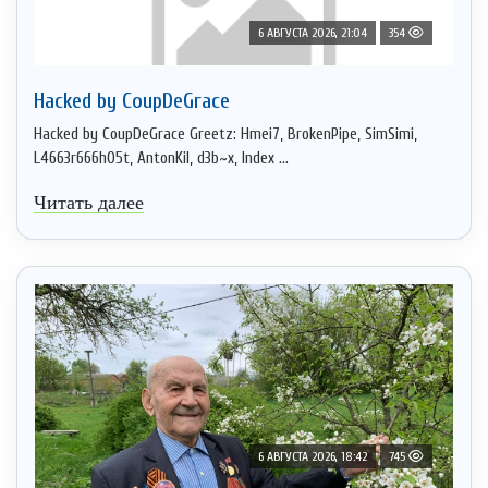
6 АВГУСТА 2026, 21:04
354
Hacked by CoupDeGrace
Hacked by CoupDeGrace Greetz: Hmei7, BrokenPipe, SimSimi,
L4663r666h05t, AntonKil, d3b~x, Index ...
Читать далее
6 АВГУСТА 2026, 18:42
745