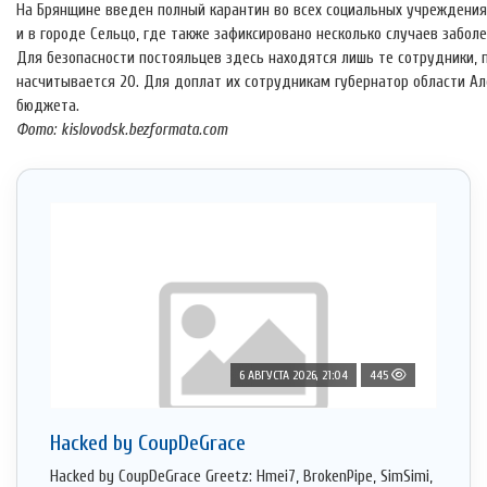
На Брянщине введен полный карантин во всех социальных учреждениях
и в городе Сельцо, где также зафиксировано несколько случаев заболе
Для безопасности постояльцев здесь находятся лишь те сотрудники, 
насчитывается 20. Для доплат их сотрудникам губернатор области А
бюджета.
Фото: kislovodsk.bezformata.com
6 АВГУСТА 2026, 21:04
445
Hacked by CoupDeGrace
Hacked by CoupDeGrace Greetz: Hmei7, BrokenPipe, SimSimi,