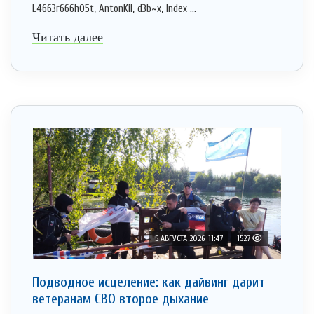
L4663r666h05t, AntonKil, d3b~x, Index ...
Читать далее
5 АВГУСТА 2026, 11:47
1527
Подводное исцеление: как дайвинг дарит
ветеранам СВО второе дыхание