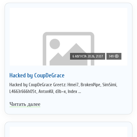
6 АВГУСТА 2026, 21:07
149
Hacked by CoupDeGrace
Hacked by CoupDeGrace Greetz: Hmei7, BrokenPipe, SimSimi,
L4663r666h05t, AntonKil, d3b~x, Index ...
Читать далее