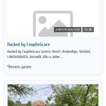
6 АВГУСТА 2026, 21:04
150
Hacked by CoupDeGrace
Hacked by CoupDeGrace Greetz: Hmei7, BrokenPipe, SimSimi,
L4663r666h05t, AntonKil, d3b~x, Index ...
Читать далее