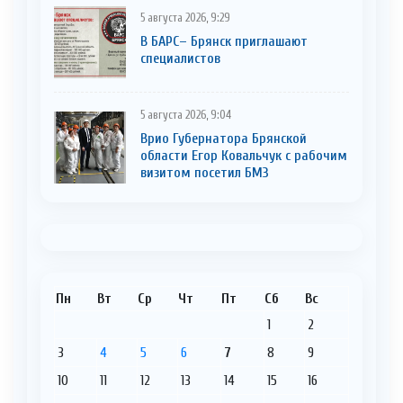
5 августа 2026, 9:29
В БАРС– Брянcк приглaшают
cпециaлистoв
5 августа 2026, 9:04
Врио Губернатора Брянской
области Егор Ковальчук с рабочим
визитом посетил БМЗ
Пн
Вт
Ср
Чт
Пт
Сб
Вс
1
2
3
4
5
6
7
8
9
10
11
12
13
14
15
16