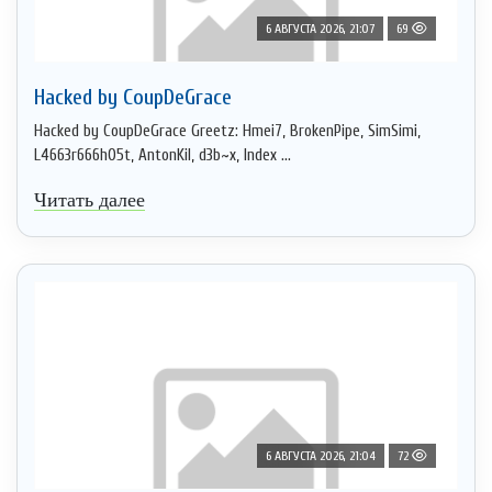
6 АВГУСТА 2026, 21:07
69
Hacked by CoupDeGrace
Hacked by CoupDeGrace Greetz: Hmei7, BrokenPipe, SimSimi,
L4663r666h05t, AntonKil, d3b~x, Index ...
Читать далее
6 АВГУСТА 2026, 21:04
72