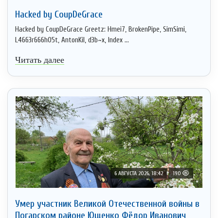
Hacked by CoupDeGrace
Hacked by CoupDeGrace Greetz: Hmei7, BrokenPipe, SimSimi,
L4663r666h05t, AntonKil, d3b~x, Index ...
Читать далее
6 АВГУСТА 2026, 18:42
190
Умер участник Великой Отечественной войны в
Погарском районе Ющенко Фёдор Иванович