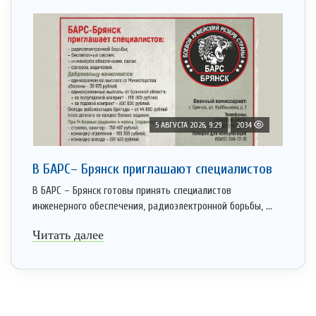
5 АВГУСТА 2026, 9:29
2034
В БАРС– Брянcк приглaшают cпециaлистoв
В БАРС – Брянск готовы принять специалистов
инженерного обеспечения, радиоэлектронной борьбы, ...
Читать далее