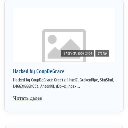
6 АВГУСТА 2026, 21:04
676
Hacked by CoupDeGrace
Hacked by CoupDeGrace Greetz: Hmei7, BrokenPipe, SimSimi,
L4663r666h05t, AntonKil, d3b~x, Index ...
Читать далее