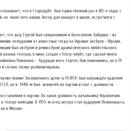
рассказывает, что в Стародубе был единственный раз в 80-е годы: с
но мало чего нашли. Актер дал концерт в школе, встретился с
ет, что дед Сергей был священником и богословом, бабушка − из
амилию-псевдоним от известных тогда на Украине актёров − Юрских,
волюции был актёром и режиссёром драматического любительского
 разных театрах, в кино, создал «Театр-клуб», где сделал много
хайловна Романова − будущая мать Сергея. Они поженились, но в 19
 и сослан, позже реабилитирован.
получил звание Заслуженного артиста РСФСР, был награждён орденом
 СССР, но в 1948-м был исключён из партии и снят с должности.
 восстановили в партии. Он занял должность начальника Управления
й в театре комедии. В 1955-м отец актера стал худруком Ленконцерта.
ов в Москве.