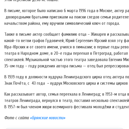
В письме, которое было написано 6 марта 1996 года в Москве, актер 
двоюродными братьями приезжали на поиски следов семьи родителей, 
начальством района, ему вручили символический ключ от города.
Также в письме актер сообщает фамилию отца – Жихарев и рассказыва
какой-то ветви графов Гудовичей, Юрий Сергеевич Юрский взял эту ф
Юра-Юрских и от своего имени, учился в гимназии; в первые годы ре
театра в Народном доме, в 20-е годы переехал в Петроград, работал в
спектаклей. Музыкальной частью этого театра заведовала Евгения Ми
35-ом году – году рождения автора письма — отец был репрессирован
В 1939 году в должности худрука Ленинградского цирка отец актера 
Знак Почёта, с 43 года − худрук Московского цирка и системы цирков
Как рассказывает автор, семья переехала в Ленинград; в 1953-м отца
театров Ленинграда, вернулся в театр, поставил несколько спектакле
В 1957-м был членом жюри всемирного фестиваля молодёжи и студент
Фото с сайта
«Брянские новости»