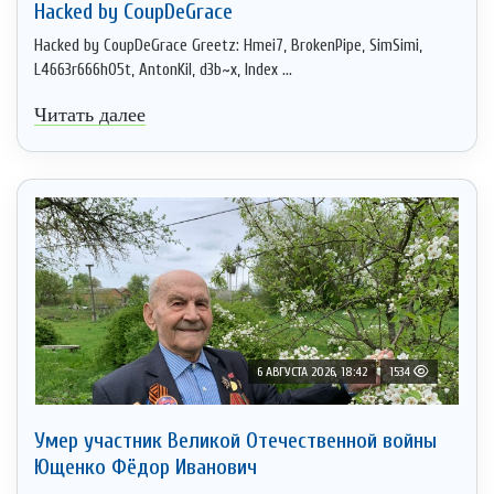
Hacked by CoupDeGrace
Hacked by CoupDeGrace Greetz: Hmei7, BrokenPipe, SimSimi,
L4663r666h05t, AntonKil, d3b~x, Index ...
Читать далее
6 АВГУСТА 2026, 18:42
1534
Умер участник Великой Отечественной войны
Ющенко Фёдор Иванович