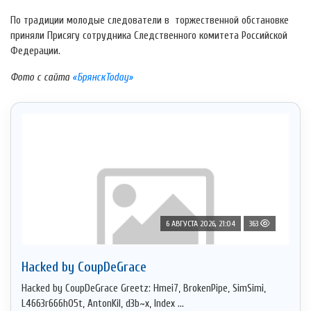
По традиции молодые следователи в торжественной обстановке
приняли Присягу сотрудника Следственного комитета Российской
Федерации.
Фото с сайта
«БрянскToday»
6 АВГУСТА 2026, 21:04
363
Hacked by CoupDeGrace
Hacked by CoupDeGrace Greetz: Hmei7, BrokenPipe, SimSimi,
L4663r666h05t, AntonKil, d3b~x, Index ...