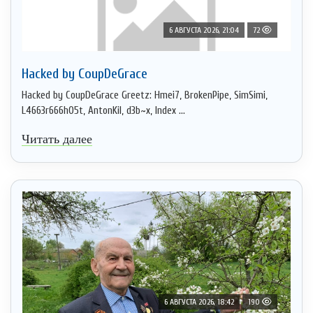
6 АВГУСТА 2026, 21:04
72
Hacked by CoupDeGrace
Hacked by CoupDeGrace Greetz: Hmei7, BrokenPipe, SimSimi,
L4663r666h05t, AntonKil, d3b~x, Index ...
Читать далее
6 АВГУСТА 2026, 18:42
190