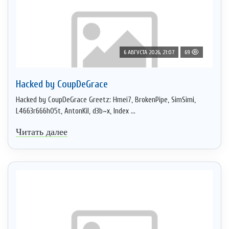
6 АВГУСТА 2026, 21:07
69
Hacked by CoupDeGrace
Hacked by CoupDeGrace Greetz: Hmei7, BrokenPipe, SimSimi,
L4663r666h05t, AntonKil, d3b~x, Index ...
Читать далее