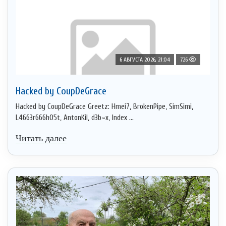
6 АВГУСТА 2026, 21:04
726
Hacked by CoupDeGrace
Hacked by CoupDeGrace Greetz: Hmei7, BrokenPipe, SimSimi,
L4663r666h05t, AntonKil, d3b~x, Index ...
Читать далее