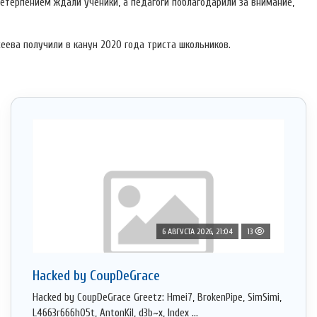
етерпением ждали ученики, а педагоги поблагодарили за внимание,
еева получили в канун 2020 года триста школьников.
6 АВГУСТА 2026, 21:04
13
Hacked by CoupDeGrace
Hacked by CoupDeGrace Greetz: Hmei7, BrokenPipe, SimSimi,
L4663r666h05t, AntonKil, d3b~x, Index ...