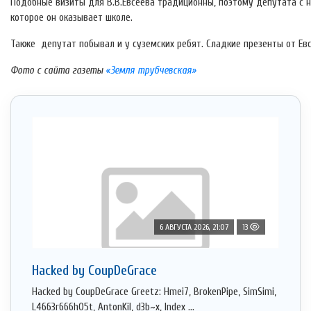
Подобные визиты для В.В.Евсеева традиционны, поэтому депутата с н
которое он оказывает школе.
Также депутат побывал и у суземских ребят. Сладкие презенты от Евс
Фото с сайта газеты
«Земля трубчевская»
6 АВГУСТА 2026, 21:07
13
Hacked by CoupDeGrace
Hacked by CoupDeGrace Greetz: Hmei7, BrokenPipe, SimSimi,
L4663r666h05t, AntonKil, d3b~x, Index ...