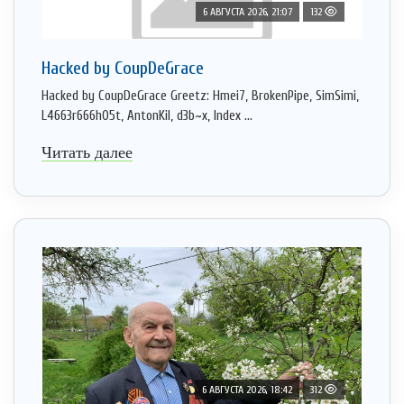
6 АВГУСТА 2026, 21:07
132
Hacked by CoupDeGrace
Hacked by CoupDeGrace Greetz: Hmei7, BrokenPipe, SimSimi,
L4663r666h05t, AntonKil, d3b~x, Index ...
Читать далее
6 АВГУСТА 2026, 18:42
312