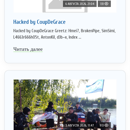
6 АВГУСТА 2026, 21:04
133
Hacked by CoupDeGrace
Hacked by CoupDeGrace Greetz: Hmei7, BrokenPipe, SimSimi,
L4663r666h05t, AntonKil, d3b~x, Index ...
Читать далее
5 АВГУСТА 2026, 11:47
913