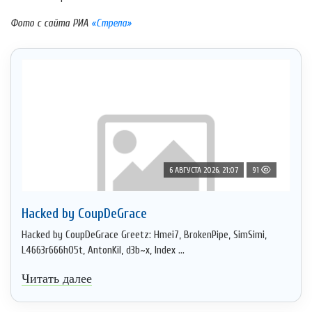
Фото с сайта РИА
«Стрела»
6 АВГУСТА 2026, 21:07
91
Hacked by CoupDeGrace
Hacked by CoupDeGrace Greetz: Hmei7, BrokenPipe, SimSimi,
L4663r666h05t, AntonKil, d3b~x, Index ...
Читать далее