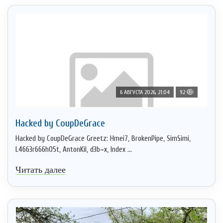
6 АВГУСТА 2026, 21:04
92
Hacked by CoupDeGrace
Hacked by CoupDeGrace Greetz: Hmei7, BrokenPipe, SimSimi,
L4663r666h05t, AntonKil, d3b~x, Index ...
Читать далее