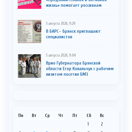
жизнь» помогает россиянам
5 августа 2026, 9:29
В БАРС– Брянcк приглaшают
cпециaлистoв
5 августа 2026, 9:04
Врио Губернатора Брянской
области Егор Ковальчук с рабочим
визитом посетил БМЗ
Пн
Вт
Ср
Чт
Пт
Сб
Вс
1
2