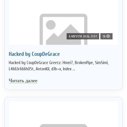
6 АВГУСТА 2026, 21:07
56
Hacked by CoupDeGrace
Hacked by CoupDeGrace Greetz: Hmei7, BrokenPipe, SimSimi,
L4663r666h05t, AntonKil, d3b~x, Index ...
Читать далее