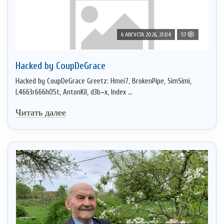
6 АВГУСТА 2026, 21:04
57
Hacked by CoupDeGrace
Hacked by CoupDeGrace Greetz: Hmei7, BrokenPipe, SimSimi,
L4663r666h05t, AntonKil, d3b~x, Index ...
Читать далее