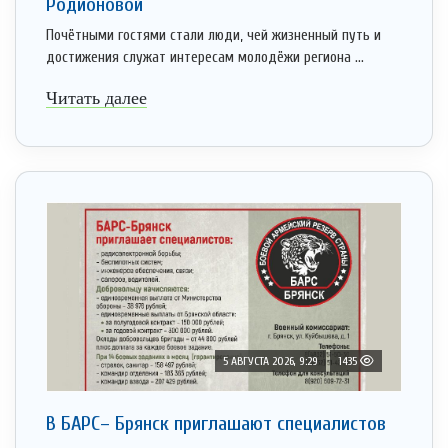
Родионовой
Почётными гостями стали люди, чей жизненный путь и
достижения служат интересам молодёжи региона ...
Читать далее
5 АВГУСТА 2026, 9:29
1435
В БАРС– Брянcк приглaшают cпециaлистoв