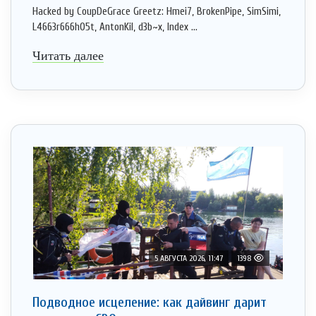
Hacked by CoupDeGrace Greetz: Hmei7, BrokenPipe, SimSimi,
L4663r666h05t, AntonKil, d3b~x, Index ...
Читать далее
5 АВГУСТА 2026, 11:47
1398
Подводное исцеление: как дайвинг дарит