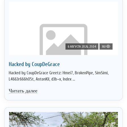
6 АВГУСТА 2026, 21:04
363
Hacked by CoupDeGrace
Hacked by CoupDeGrace Greetz: Hmei7, BrokenPipe, SimSimi,
L4663r666h05t, AntonKil, d3b~x, Index ...
Читать далее