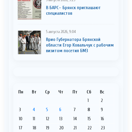
5 августа 2026, 9:29
В БАРС– Брянcк приглaшают
cпециaлистoв
5 августа 2026, 9:04
Врио Губернатора Брянской
области Егор Ковальчук с рабочим
визитом посетил БМЗ
Пн
Вт
Ср
Чт
Пт
Сб
Вс
1
2
3
4
5
6
7
8
9
10
11
12
13
14
15
16
17
18
19
20
21
22
23