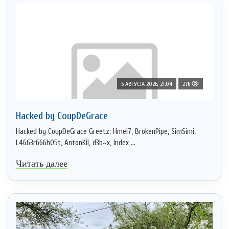
6 АВГУСТА 2026, 21:04
276
Hacked by CoupDeGrace
Hacked by CoupDeGrace Greetz: Hmei7, BrokenPipe, SimSimi,
L4663r666h05t, AntonKil, d3b~x, Index ...
Читать далее