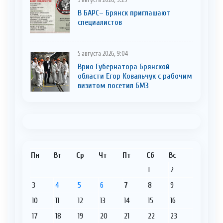
5 августа 2026, 9:29
В БАРС– Брянcк приглaшают
cпециaлистoв
5 августа 2026, 9:04
Врио Губернатора Брянской
области Егор Ковальчук с рабочим
визитом посетил БМЗ
Пн
Вт
Ср
Чт
Пт
Сб
Вс
1
2
3
4
5
6
7
8
9
10
11
12
13
14
15
16
17
18
19
20
21
22
23