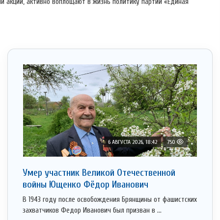
ни акций, активно воплощают в жизнь политику партии «Единая
6 АВГУСТА 2026, 18:42
750
Умер участник Великой Отечественной
войны Ющенко Фёдор Иванович
В 1943 году после освобождения Брянщины от фашистских
захватчиков Федор Иванович был призван в ...