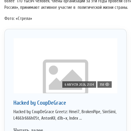
более 170 тысяч человек. Члены организации за эти годы провели сот
Россия», принимают активное участие в политической жизни страны.
Фото: «Стрела»
6 АВГУСТА 2026, 21:04
358
Hacked by CoupDeGrace
Hacked by CoupDeGrace Greetz: Hmei7, BrokenPipe, SimSimi,
L4663r666h05t, AntonKil, d3b~x, Index ...
Читать далее