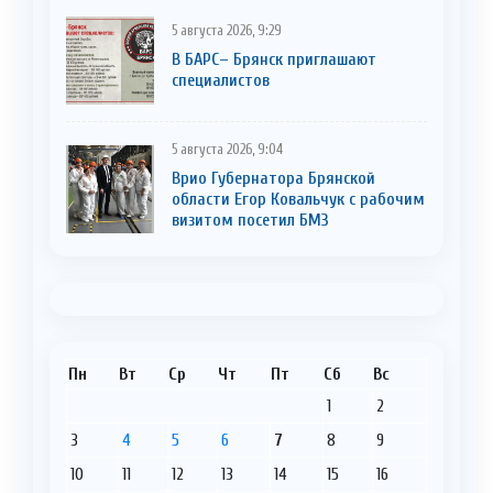
5 августа 2026, 9:29
В БАРС– Брянcк приглaшают
cпециaлистoв
5 августа 2026, 9:04
Врио Губернатора Брянской
области Егор Ковальчук с рабочим
визитом посетил БМЗ
Пн
Вт
Ср
Чт
Пт
Сб
Вс
1
2
3
4
5
6
7
8
9
10
11
12
13
14
15
16