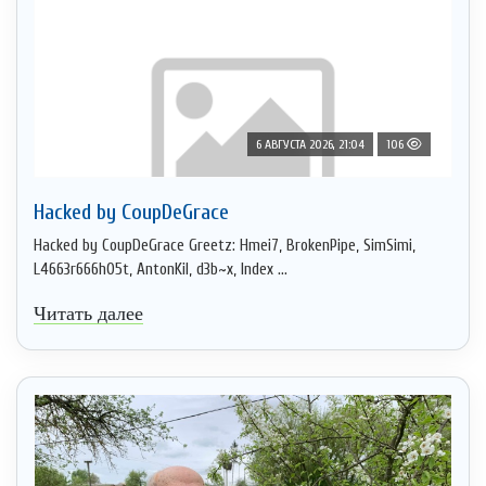
6 АВГУСТА 2026, 21:04
106
Hacked by CoupDeGrace
Hacked by CoupDeGrace Greetz: Hmei7, BrokenPipe, SimSimi,
L4663r666h05t, AntonKil, d3b~x, Index ...
Читать далее