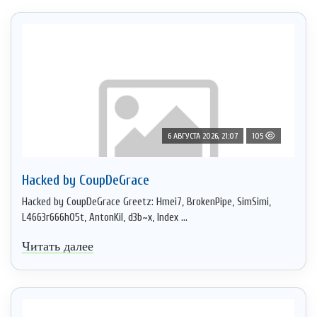
6 АВГУСТА 2026, 21:07
105
Hacked by CoupDeGrace
Hacked by CoupDeGrace Greetz: Hmei7, BrokenPipe, SimSimi,
L4663r666h05t, AntonKil, d3b~x, Index ...
Читать далее