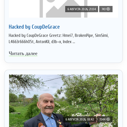
6 АВГУСТА 2026, 21:04
743
Hacked by CoupDeGrace
Hacked by CoupDeGrace Greetz: Hmei7, BrokenPipe, SimSimi,
L4663r666h05t, AntonKil, d3b~x, Index ...
Читать далее
6 АВГУСТА 2026, 18:42
1544