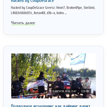
Hacked by CoupDeGrace
Hacked by CoupDeGrace Greetz: Hmei7, BrokenPipe, SimSimi,
L4663r666h05t, AntonKil, d3b~x, Index ...
Читать далее
5 АВГУСТА 2026, 11:47
1223
Подводное исцеление: как дайвинг дарит