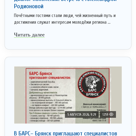
Родионовой
Почётными гостями стали люди, чей жизненный путь и
достижения служат интересам молодёжи региона ...
Читать далее
5 АВГУСТА 2026, 9:29
1259
В БАРС– Брянcк приглaшают cпециaлистoв