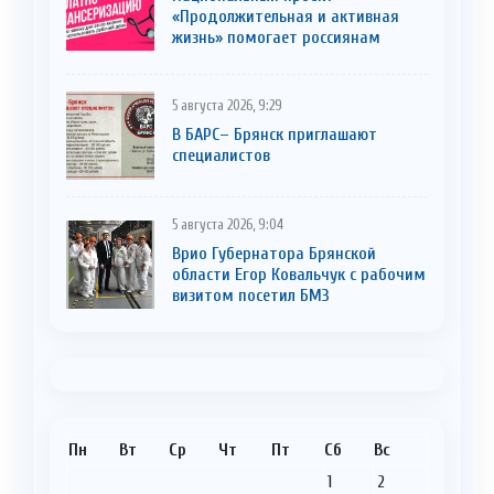
«Продолжительная и активная
жизнь» помогает россиянам
5 августа 2026, 9:29
В БАРС– Брянcк приглaшают
cпециaлистoв
5 августа 2026, 9:04
Врио Губернатора Брянской
области Егор Ковальчук с рабочим
визитом посетил БМЗ
Пн
Вт
Ср
Чт
Пт
Сб
Вс
1
2