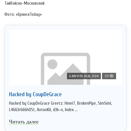
Тайбэйско-Московской
Фото: «БрянскToday»
6 АВГУСТА 2026, 21:04
727
Hacked by CoupDeGrace
Hacked by CoupDeGrace Greetz: Hmei7, BrokenPipe, SimSimi,
L4663r666h05t, AntonKil, d3b~x, Index ...
Читать далее