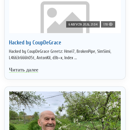
6 АВГУСТА 2026, 21:04
178
Hacked by CoupDeGrace
Hacked by CoupDeGrace Greetz: Hmei7, BrokenPipe, SimSimi,
L4663r666h05t, AntonKil, d3b~x, Index ...
Читать далее